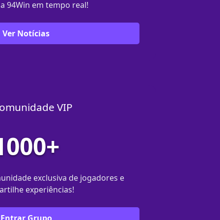
a 94Win em tempo real!
Ver Notícias
Comunidade VIP
1000+
unidade exclusiva de jogadores e
rtilhe experiências!
Entrar Grupo