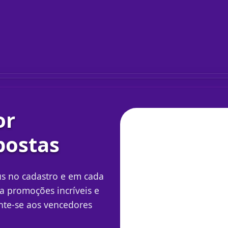
or
postas
s no cadastro e em cada
a promoções incríveis e
unte-se aos vencedores