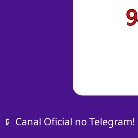
📱 Canal Oficial no Telegram!