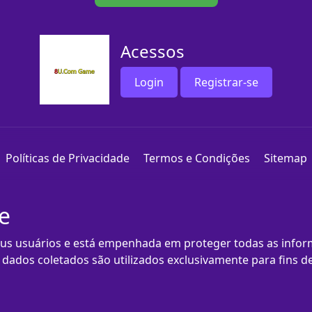
Acessos
Login
Registrar-se
Políticas de Privacidade
Termos e Condições
Sitemap
de
eus usuários e está empenhada em proteger todas as infor
dados coletados são utilizados exclusivamente para fins d