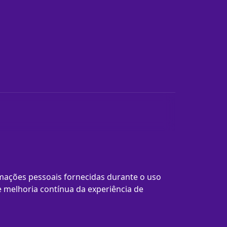
mações pessoais fornecidas durante o uso
e melhoria contínua da experiência de