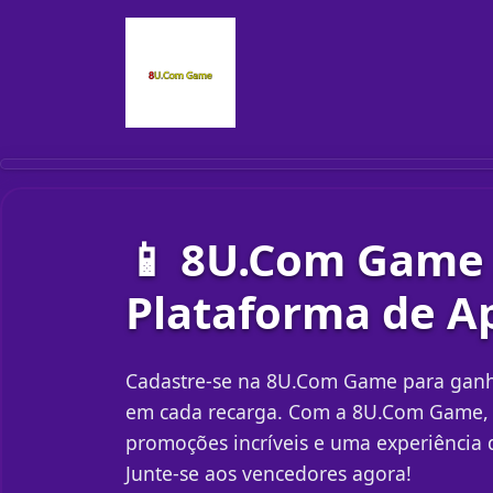
📱 8U.Com Game
Plataforma de A
Cadastre-se na 8U.Com Game para ganh
em cada recarga. Com a 8U.Com Game, 
promoções incríveis e uma experiência d
Junte-se aos vencedores agora!