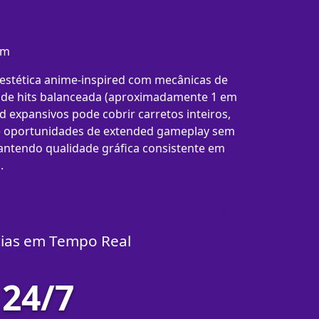
am
o estética anime-inspired com mecânicas de
ia de hits balanceada (aproximadamente 1 em
 expansivos pode cobrir carretos inteiros,
ece oportunidades de extended gameplay sem
antendo qualidade gráfica consistente em
.
cias em Tempo Real
24/7