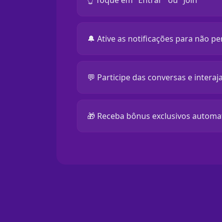
👆 Toque em "Entrar" ou "Join"
🔔 Ative as notificações para não p
💬 Participe das conversas e interaj
🎁 Receba bônus exclusivos autom