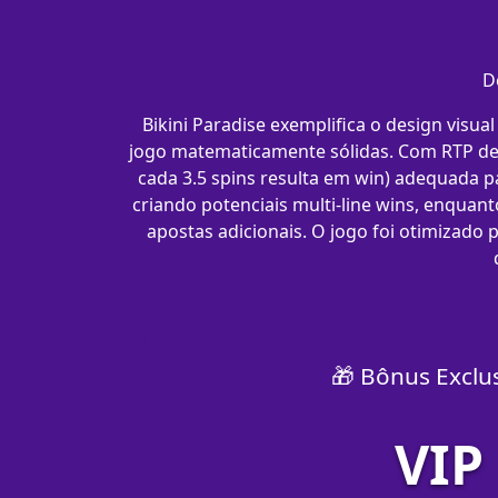
D
Bikini Paradise exemplifica o design visu
jogo matematicamente sólidas. Com RTP de 9
cada 3.5 spins resulta em win) adequada p
criando potenciais multi-line wins, enqua
apostas adicionais. O jogo foi otimizad
🎁 Bônus Exclu
VIP