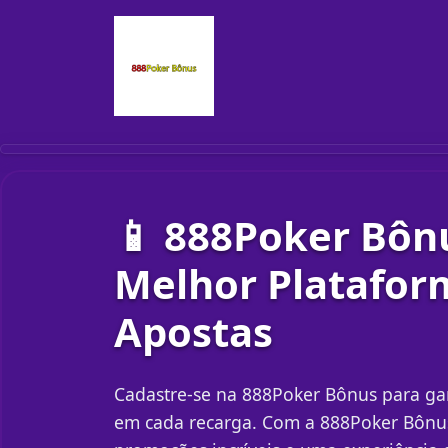
📱 888Poker Bôn
Melhor Platafor
Apostas
Cadastre-se na 888Poker Bônus para ga
em cada recarga. Com a 888Poker Bônus