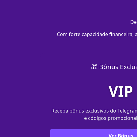
De
Com forte capacidade financeira, 
🎁 Bônus Exclu
VIP
Receba bônus exclusivos do Telegra
e códigos promocionai
Ver Bônus