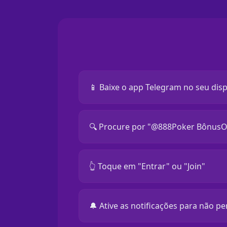
📱 Baixe o app Telegram no seu disp
🔍 Procure por "@888Poker BônusOf
👆 Toque em "Entrar" ou "Join"
🔔 Ative as notificações para não p