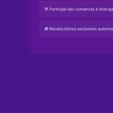
💬 Participe das conversas e interaj
🎁 Receba bônus exclusivos autom