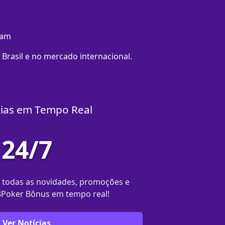
ram
Brasil e no mercado internacional.
cias em Tempo Real
24/7
e todas as novidades, promoções e
8Poker Bônus em tempo real!
Ver Notícias