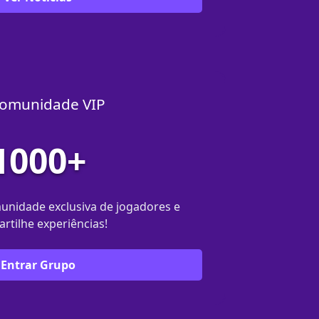
Comunidade VIP
1000+
unidade exclusiva de jogadores e
rtilhe experiências!
Entrar Grupo