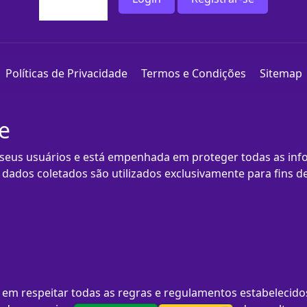
Políticas de Privacidade
Termos e Condições
Sitemap
de
e seus usuários e está empenhada em proteger todas as inf
dados coletados são utilizados exclusivamente para fins d
m respeitar todas as regras e regulamentos estabelecidos.