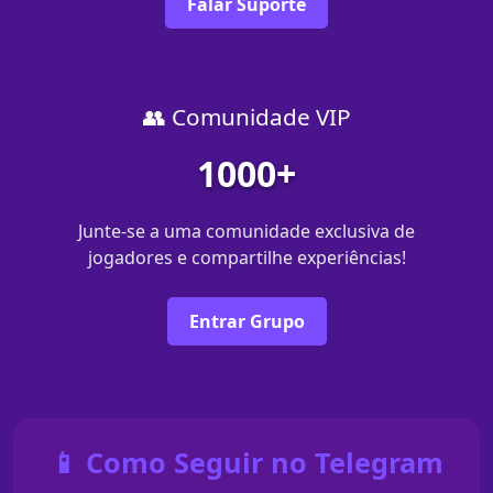
Falar Suporte
👥 Comunidade VIP
1000+
Junte-se a uma comunidade exclusiva de
jogadores e compartilhe experiências!
Entrar Grupo
📱 Como Seguir no Telegram