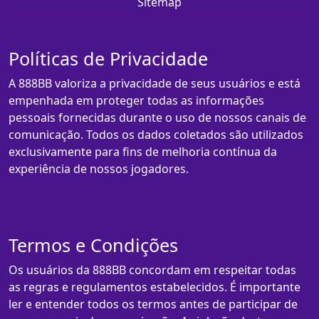
Sitemap
Políticas de Privacidade
A 888BB valoriza a privacidade de seus usuários e está
empenhada em proteger todas as informações
pessoais fornecidas durante o uso de nossos canais de
comunicação. Todos os dados coletados são utilizados
exclusivamente para fins de melhoria contínua da
experiência de nossos jogadores.
Termos e Condições
Os usuários da 888BB concordam em respeitar todas
as regras e regulamentos estabelecidos. É importante
ler e entender todos os termos antes de participar de