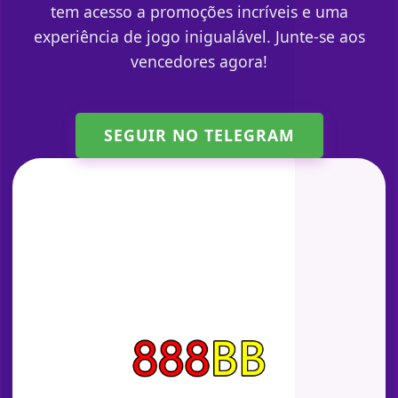
tem acesso a promoções incríveis e uma
experiência de jogo inigualável. Junte-se aos
vencedores agora!
SEGUIR NO TELEGRAM