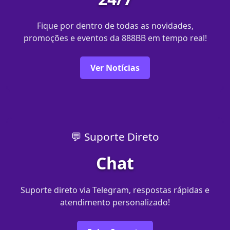
Fique por dentro de todas as novidades,
promoções e eventos da 888BB em tempo real!
Ver Notícias
💬 Suporte Direto
Chat
Suporte direto via Telegram, respostas rápidas e
atendimento personalizado!