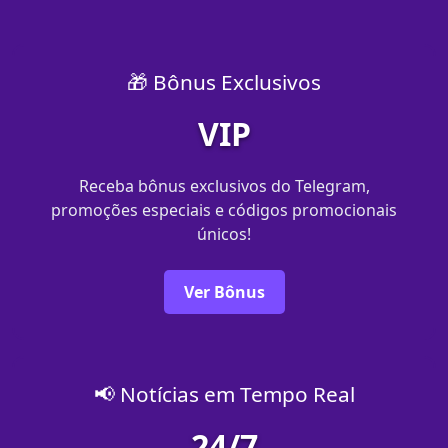
🎁 Bônus Exclusivos
VIP
Receba bônus exclusivos do Telegram,
promoções especiais e códigos promocionais
únicos!
Ver Bônus
📢 Notícias em Tempo Real
24/7