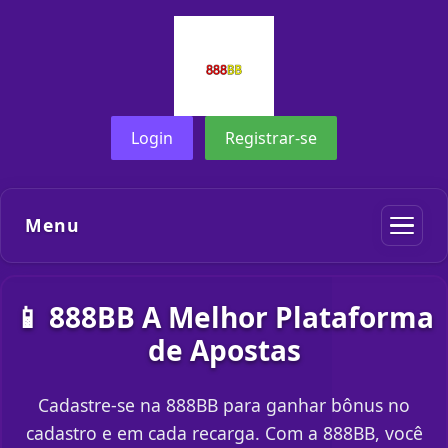
Login
Registrar-se
Menu
📱 888BB A Melhor Plataforma
de Apostas
Cadastre-se na 888BB para ganhar bônus no
cadastro e em cada recarga. Com a 888BB, você