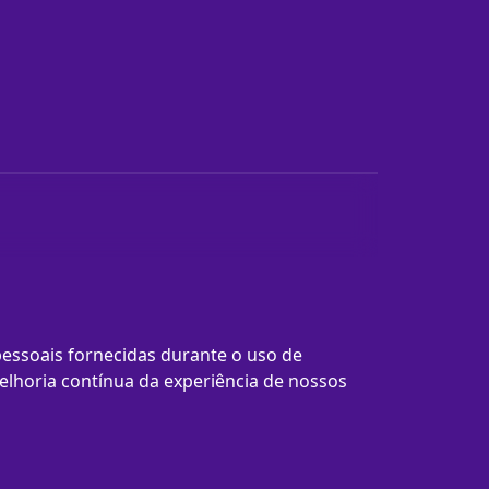
pessoais fornecidas durante o uso de
elhoria contínua da experiência de nossos