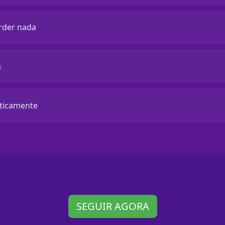
erder nada
a
aticamente
SEGUIR AGORA