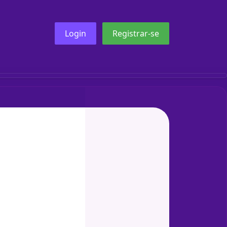
Login
Registrar-se