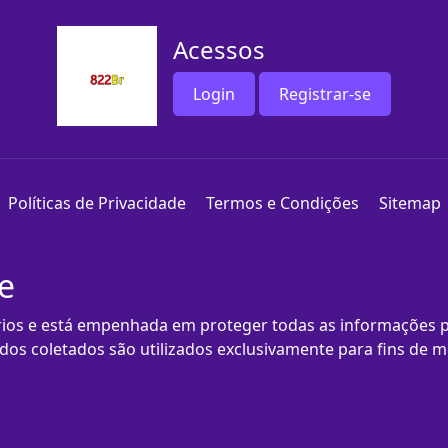
Acessos
Login
Registrar-se
Políticas de Privacidade
Termos e Condições
Sitemap
de
ários e está empenhada em proteger todas as informações 
os coletados são utilizados exclusivamente para fins de m