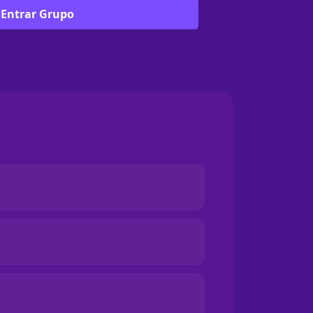
Entrar Grupo