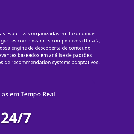
nas esportivas organizadas em taxonomias
ergentes como e-sports competitivos (Dota 2,
 Nossa engine de descoberta de conteúdo
levantes baseados em análise de padrões
avés de recommendation systems adaptativos.
cias em Tempo Real
24/7