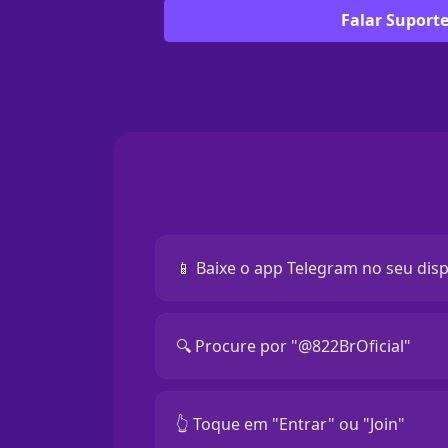
Falar Suport
📱 Baixe o app Telegram no seu disp
🔍 Procure por "@822BrOficial"
👆 Toque em "Entrar" ou "Join"