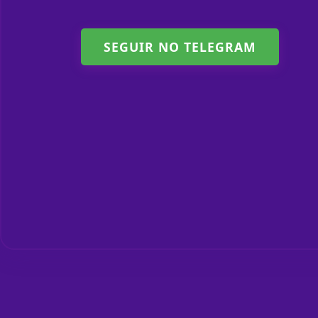
SEGUIR NO TELEGRAM