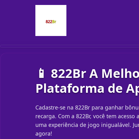
📱 822Br A Melh
Plataforma de A
Cadastre-se na 822Br para ganhar bônu
recarga. Com a 822Br, você tem acesso a
uma experiência de jogo inigualável. J
agora!