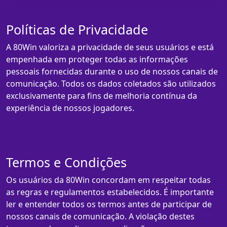
Políticas de Privacidade
A 80Win valoriza a privacidade de seus usuários e está
empenhada em proteger todas as informações
pessoais fornecidas durante o uso de nossos canais de
comunicação. Todos os dados coletados são utilizados
exclusivamente para fins de melhoria contínua da
experiência de nossos jogadores.
Termos e Condições
Os usuários da 80Win concordam em respeitar todas
as regras e regulamentos estabelecidos. É importante
ler e entender todos os termos antes de participar de
nossos canais de comunicação. A violação destes