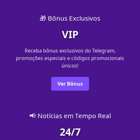
🎁 Bônus Exclusivos
VIP
Receba bônus exclusivos do Telegram,
promoções especiais e códigos promocionais
únicos!
Ver Bônus
📢 Notícias em Tempo Real
24/7