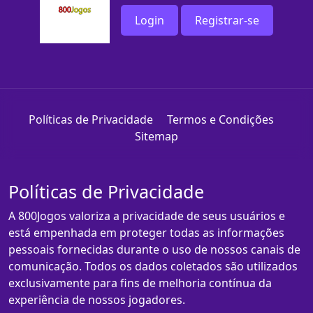
Login
Registrar-se
Políticas de Privacidade
Termos e Condições
Sitemap
Políticas de Privacidade
A 800Jogos valoriza a privacidade de seus usuários e
está empenhada em proteger todas as informações
pessoais fornecidas durante o uso de nossos canais de
comunicação. Todos os dados coletados são utilizados
exclusivamente para fins de melhoria contínua da
experiência de nossos jogadores.