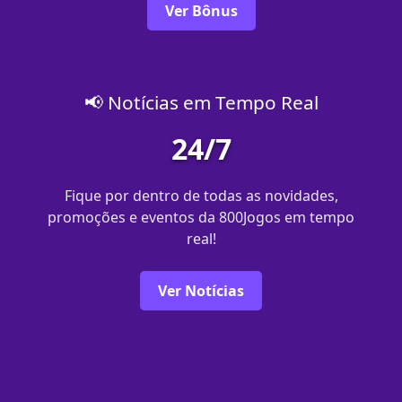
Ver Bônus
📢 Notícias em Tempo Real
24/7
Fique por dentro de todas as novidades,
promoções e eventos da 800Jogos em tempo
real!
Ver Notícias