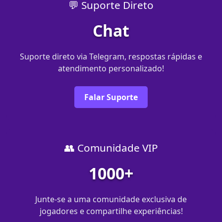
💬 Suporte Direto
Chat
Suporte direto via Telegram, respostas rápidas e
atendimento personalizado!
Falar Suporte
👥 Comunidade VIP
1000+
Junte-se a uma comunidade exclusiva de
jogadores e compartilhe experiências!