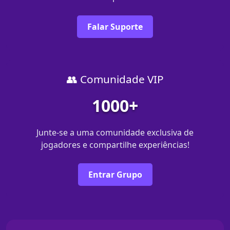
Falar Suporte
👥 Comunidade VIP
1000+
Junte-se a uma comunidade exclusiva de
jogadores e compartilhe experiências!
Entrar Grupo