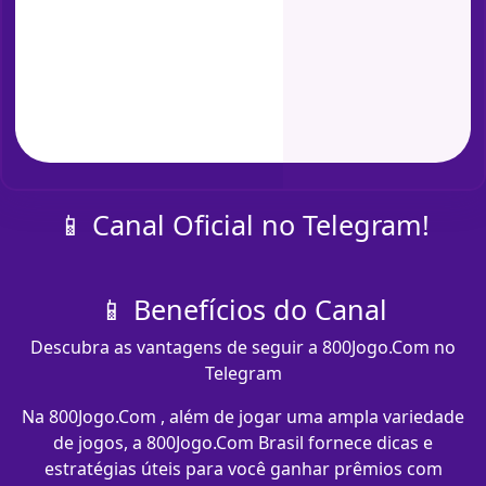
📱 Canal Oficial no Telegram!
📱 Benefícios do Canal
Descubra as vantagens de seguir a 800Jogo.Com no
Telegram
Na 800Jogo.Com , além de jogar uma ampla variedade
de jogos, a 800Jogo.Com Brasil fornece dicas e
estratégias úteis para você ganhar prêmios com