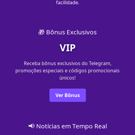
facilidade.
🎁 Bônus Exclusivos
VIP
Receba bônus exclusivos do Telegram,
promoções especiais e códigos promocionais
únicos!
Ver Bônus
📢 Notícias em Tempo Real