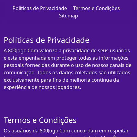
Políticas de Privacidade
Termos e Condições
Sitemap
Políticas de Privacidade
A 800Jogo.Com valoriza a privacidade de seus usuários
e está empenhada em proteger todas as informações
pessoais fornecidas durante o uso de nossos canais de
comunicação. Todos os dados coletados são utilizados
exclusivamente para fins de melhoria contínua da
experiência de nossos jogadores.
Termos e Condições
Os usuários da 800Jogo.Com concordam em respeitar