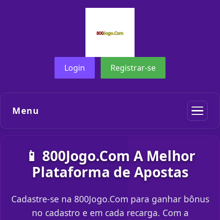
Login
Registrar-se
Menu
📱 800Jogo.Com A Melhor
Plataforma de Apostas
Cadastre-se na 800Jogo.Com para ganhar bônus
no cadastro e em cada recarga. Com a