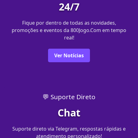
24/7
Fique por dentro de todas as novidades,
promoções e eventos da 800Jogo.Com em tempo
real!
Ver Notícias
💬 Suporte Direto
Chat
Suporte direto via Telegram, respostas rápidas e
atendimento personalizado!