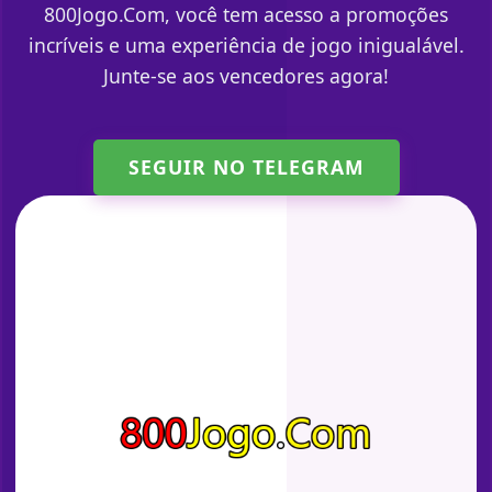
800Jogo.Com, você tem acesso a promoções
incríveis e uma experiência de jogo inigualável.
Junte-se aos vencedores agora!
SEGUIR NO TELEGRAM