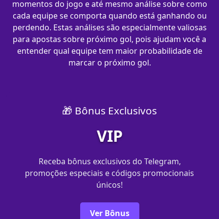
momentos do jogo e até mesmo análise sobre como
cada equipe se comporta quando está ganhando ou
perdendo. Estas análises são especialmente valiosas
para apostas sobre próximo gol, pois ajudam você a
entender qual equipe tem maior probabilidade de
marcar o próximo gol.
🎁 Bônus Exclusivos
VIP
Receba bônus exclusivos do Telegram,
promoções especiais e códigos promocionais
únicos!
Ver Bônus