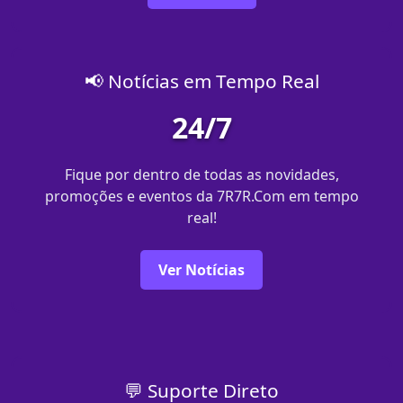
📢 Notícias em Tempo Real
24/7
Fique por dentro de todas as novidades,
promoções e eventos da 7R7R.Com em tempo
real!
Ver Notícias
💬 Suporte Direto