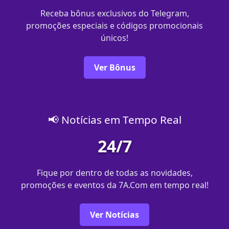
Receba bônus exclusivos do Telegram,
promoções especiais e códigos promocionais
únicos!
Ver Bônus
📢 Notícias em Tempo Real
24/7
Fique por dentro de todas as novidades,
promoções e eventos da 7A.Com em tempo real!
Ver Notícias