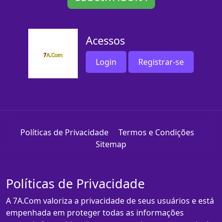
Acessos
Login
Registrar-se
Políticas de Privacidade
Termos e Condições
Sitemap
Políticas de Privacidade
A 7A.Com valoriza a privacidade de seus usuários e está
empenhada em proteger todas as informações