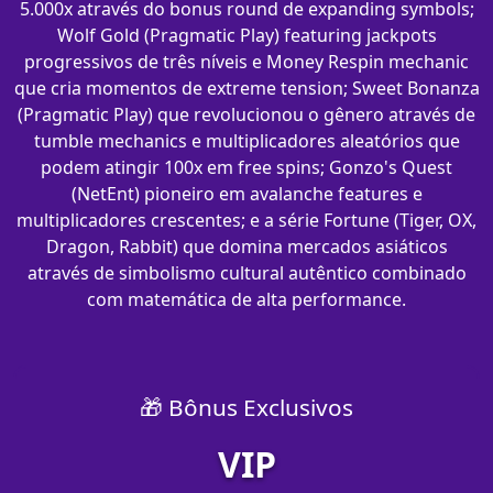
5.000x através do bonus round de expanding symbols;
Wolf Gold (Pragmatic Play) featuring jackpots
progressivos de três níveis e Money Respin mechanic
que cria momentos de extreme tension; Sweet Bonanza
(Pragmatic Play) que revolucionou o gênero através de
tumble mechanics e multiplicadores aleatórios que
podem atingir 100x em free spins; Gonzo's Quest
(NetEnt) pioneiro em avalanche features e
multiplicadores crescentes; e a série Fortune (Tiger, OX,
Dragon, Rabbit) que domina mercados asiáticos
através de simbolismo cultural autêntico combinado
com matemática de alta performance.
🎁 Bônus Exclusivos
VIP