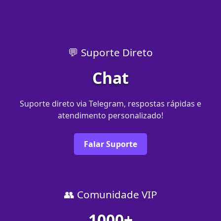
💬 Suporte Direto
Chat
Suporte direto via Telegram, respostas rápidas e
atendimento personalizado!
Falar Suporte
👥 Comunidade VIP
1000+