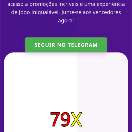
acesso a promoções incríveis e uma experiência
de jogo inigualável. Junte-se aos vencedores
agora!
SEGUIR NO TELEGRAM