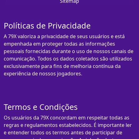
Sitemap
Políticas de Privacidade
A 79X valoriza a privacidade de seus usuários e está
empenhada em proteger todas as informações
pessoais fornecidas durante o uso de nossos canais de
comunicação. Todos os dados coletados são utilizados
exclusivamente para fins de melhoria contínua da
experiência de nossos jogadores.
Termos e Condições
Os usuários da 79X concordam em respeitar todas as
regras e regulamentos estabelecidos. É importante ler
e entender todos os termos antes de participar de