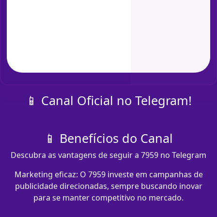
📱 Canal Oficial no Telegram!
📱 Benefícios do Canal
Descubra as vantagens de seguir a 7959 no Telegram
Marketing eficaz: O 7959 investe em campanhas de
publicidade direcionadas, sempre buscando inovar
para se manter competitivo no mercado.