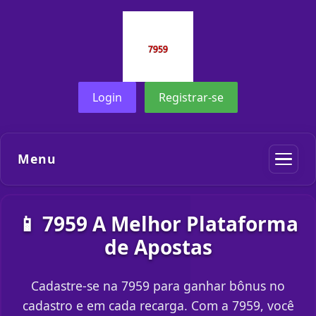
Login
Registrar-se
Menu
📱 7959 A Melhor Plataforma
de Apostas
Cadastre-se na 7959 para ganhar bônus no
cadastro e em cada recarga. Com a 7959, você