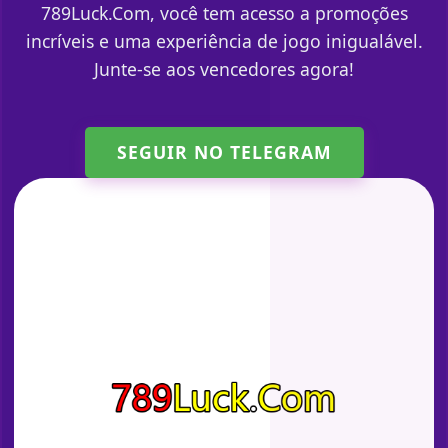
789Luck.Com, você tem acesso a promoções
incríveis e uma experiência de jogo inigualável.
Junte-se aos vencedores agora!
SEGUIR NO TELEGRAM