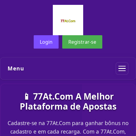
Login
Registrar-se
Menu
📱 77At.Com A Melhor
Plataforma de Apostas
Cadastre-se na 77At.Com para ganhar bônus no
cadastro e em cada recarga. Com a 77At.Com,