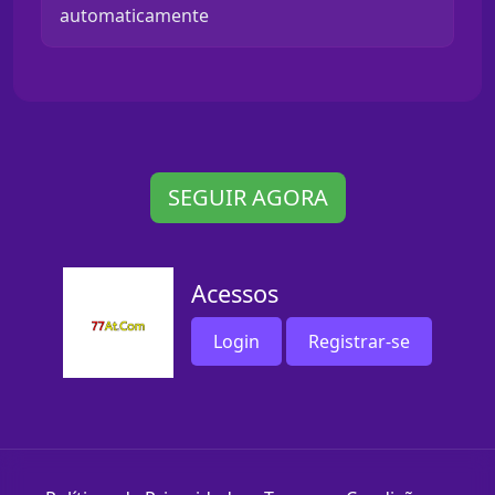
automaticamente
SEGUIR AGORA
Acessos
Login
Registrar-se