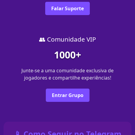
Falar Suporte
👥 Comunidade VIP
1000+
Junte-se a uma comunidade exclusiva de
jogadores e compartilhe experiências!
Entrar Grupo
📱 Como Seguir no Telegram