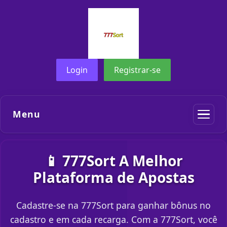
Login
Registrar-se
Menu
📱 777Sort A Melhor
Plataforma de Apostas
Cadastre-se na 777Sort para ganhar bônus no
cadastro e em cada recarga. Com a 777Sort, você