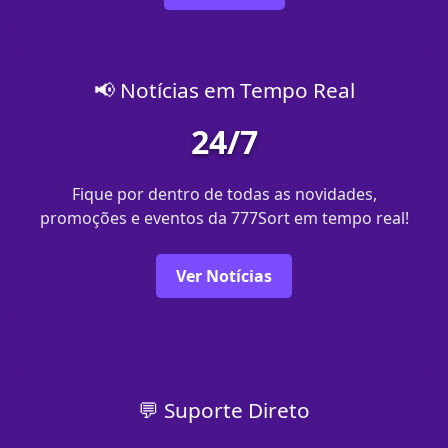
📢 Notícias em Tempo Real
24/7
Fique por dentro de todas as novidades,
promoções e eventos da 777Sort em tempo real!
Ver Notícias
💬 Suporte Direto