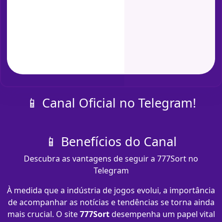
📱 Canal Oficial no Telegram!
📱 Benefícios do Canal
Descubra as vantagens de seguir a 777Sort no
Telegram
À medida que a indústria de jogos evolui, a importância
de acompanhar as notícias e tendências se torna ainda
mais crucial. O site
777Sort
desempenha um papel vital