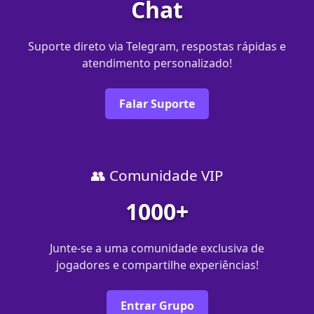
Chat
Suporte direto via Telegram, respostas rápidas e
atendimento personalizado!
Falar Suporte
👥 Comunidade VIP
1000+
Junte-se a uma comunidade exclusiva de
jogadores e compartilhe experiências!
Entrar Grupo