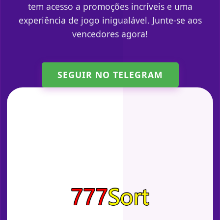
tem acesso a promoções incríveis e uma
experiência de jogo inigualável. Junte-se aos
vencedores agora!
SEGUIR NO TELEGRAM