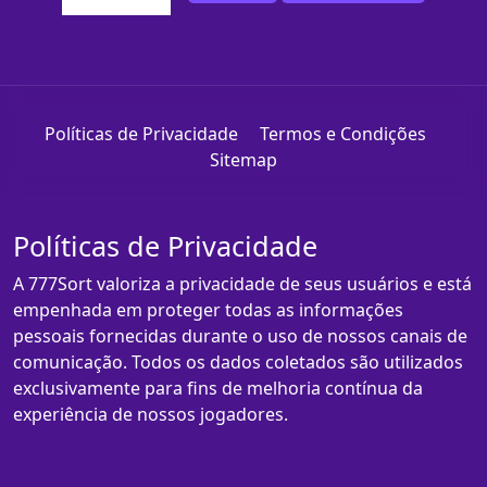
Políticas de Privacidade
Termos e Condições
Sitemap
Políticas de Privacidade
A 777Sort valoriza a privacidade de seus usuários e está
empenhada em proteger todas as informações
pessoais fornecidas durante o uso de nossos canais de
comunicação. Todos os dados coletados são utilizados
exclusivamente para fins de melhoria contínua da
experiência de nossos jogadores.