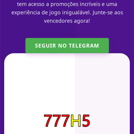
tem acesso a promoções incríveis e uma
experiência de jogo inigualável. Junte-se aos
vencedores agora!
SEGUIR NO TELEGRAM