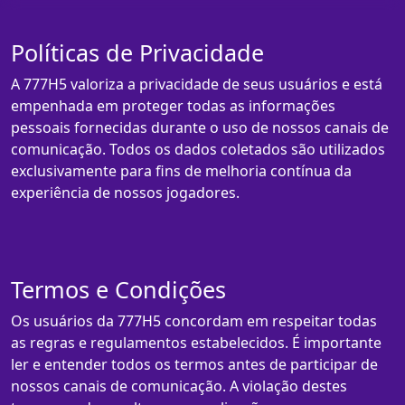
Políticas de Privacidade
A 777H5 valoriza a privacidade de seus usuários e está
empenhada em proteger todas as informações
pessoais fornecidas durante o uso de nossos canais de
comunicação. Todos os dados coletados são utilizados
exclusivamente para fins de melhoria contínua da
experiência de nossos jogadores.
Termos e Condições
Os usuários da 777H5 concordam em respeitar todas
as regras e regulamentos estabelecidos. É importante
ler e entender todos os termos antes de participar de
nossos canais de comunicação. A violação destes