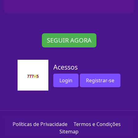
SEGUIR AGORA
Acessos
Login
Registrar-se
Políticas de Privacidade
Termos e Condições
Sitemap