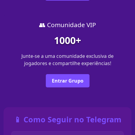
👥 Comunidade VIP
1000+
Junte-se a uma comunidade exclusiva de
jogadores e compartilhe experiências!
Entrar Grupo
📱 Como Seguir no Telegram