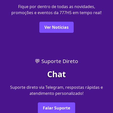
Fique por dentro de todas as novidades,
promoções e eventos da 777H5 em tempo real!
Ver Notícias
💬 Suporte Direto
Chat
Suporte direto via Telegram, respostas rápidas e
atendimento personalizado!
Falar Suporte