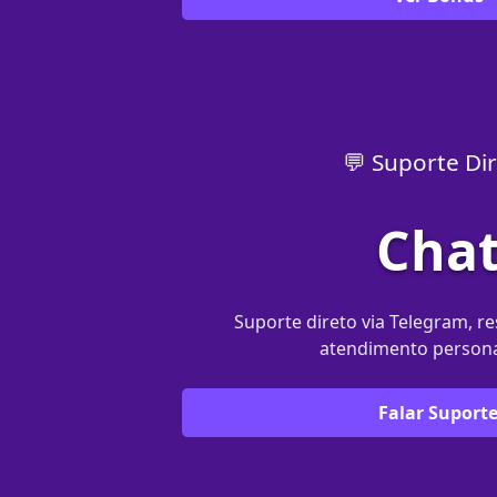
💬 Suporte Di
Cha
Suporte direto via Telegram, r
atendimento persona
Falar Suport