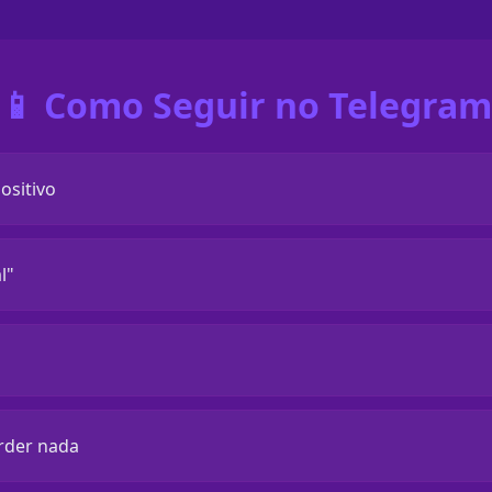
📱 Como Seguir no Telegram
ositivo
l"
erder nada