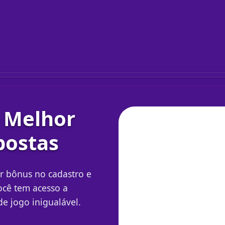
A Melhor
postas
r bônus no cadastro e
ocê tem acesso a
e jogo inigualável.