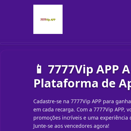
📱 7777Vip APP 
Plataforma de A
Cadastre-se na 7777Vip APP para ganha
em cada recarga. Com a 7777Vip APP, v
promoções incríveis e uma experiência d
Junte-se aos vencedores agora!