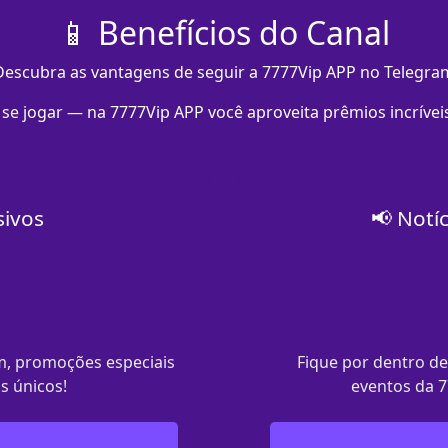
📱 Benefícios do Canal
Descubra as vantagens de seguir a 7777Vip APP no Telegra
se jogar — na 7777Vip APP você aproveita prêmios incríveis
sivos
📢 Notí
m, promoções especiais
Fique por dentro d
s únicos!
eventos da 