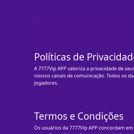
Políticas de Privacida
A 7777Vip APP valoriza a privacidade de se
nossos canais de comunicação. Todos os dad
jogadores.
Termos e Condições
Os usuários da 7777Vip APP concordam em re