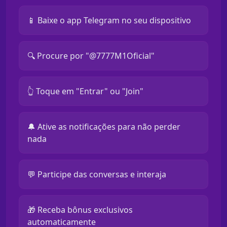
📱 Baixe o app Telegram no seu dispositivo
🔍 Procure por "@7777M1Oficial"
👆 Toque em "Entrar" ou "Join"
🔔 Ative as notificações para não perder
nada
💬 Participe das conversas e interaja
🎁 Receba bônus exclusivos
automaticamente