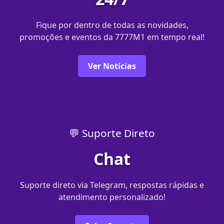
Fique por dentro de todas as novidades,
promoções e eventos da 7777M1 em tempo real!
Ver Notícias
💬 Suporte Direto
Chat
Suporte direto via Telegram, respostas rápidas e
atendimento personalizado!