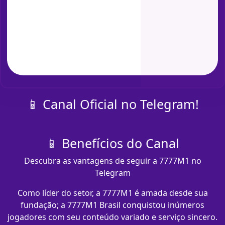
📱 Canal Oficial no Telegram!
📱 Benefícios do Canal
Descubra as vantagens de seguir a 7777M1 no
Telegram
Como líder do setor, a 7777M1 é amada desde sua
fundação; a 7777M1 Brasil conquistou inúmeros
jogadores com seu conteúdo variado e serviço sincero.