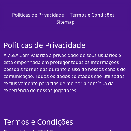
Políticas de Privacidade
Termos e Condições
Sitemap
Políticas de Privacidade
A 765A.Com valoriza a privacidade de seus usuários e
está empenhada em proteger todas as informações
pessoais fornecidas durante o uso de nossos canais de
comunicação. Todos os dados coletados são utilizados
exclusivamente para fins de melhoria contínua da
experiência de nossos jogadores.
Termos e Condições