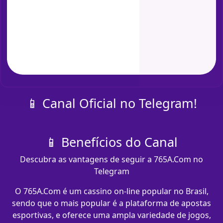
📱 Canal Oficial no Telegram!
📱 Benefícios do Canal
Descubra as vantagens de seguir a 765A.Com no
Telegram
O 765A.Com é um cassino on-line popular no Brasil,
sendo que o mais popular é a plataforma de apostas
esportivas, e oferece uma ampla variedade de jogos,