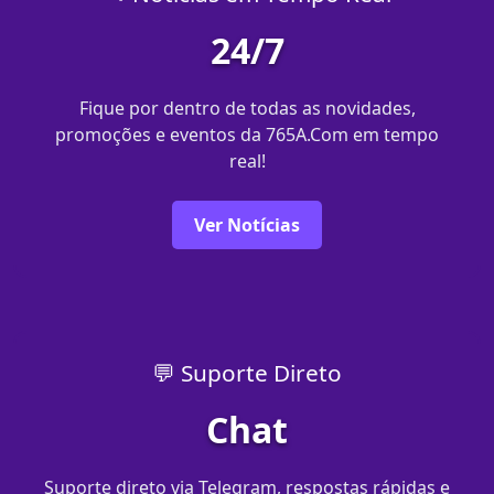
24/7
Fique por dentro de todas as novidades,
promoções e eventos da 765A.Com em tempo
real!
Ver Notícias
💬 Suporte Direto
Chat
Suporte direto via Telegram, respostas rápidas e