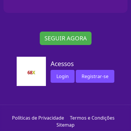
SEGUIR AGORA
Acessos
Login
Registrar-se
Políticas de Privacidade
Termos e Condições
Sitemap