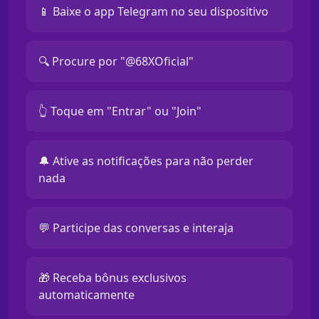
📱 Baixe o app Telegram no seu dispositivo
🔍 Procure por "@68XOficial"
👆 Toque em "Entrar" ou "Join"
🔔 Ative as notificações para não perder
nada
💬 Participe das conversas e interaja
🎁 Receba bônus exclusivos
automaticamente