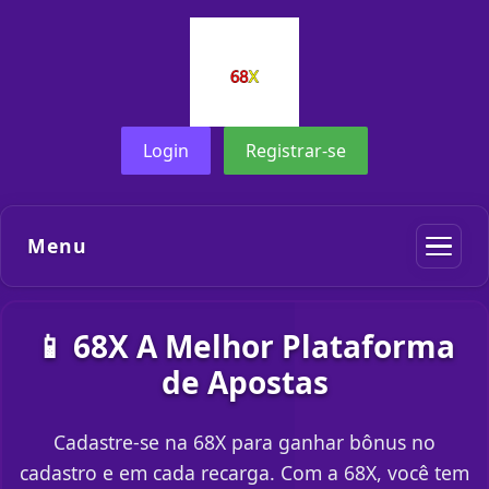
Login
Registrar-se
Menu
📱 68X A Melhor Plataforma
de Apostas
Cadastre-se na 68X para ganhar bônus no
cadastro e em cada recarga. Com a 68X, você tem