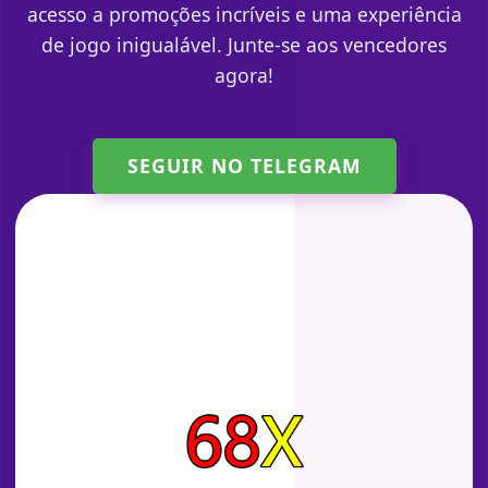
acesso a promoções incríveis e uma experiência
de jogo inigualável. Junte-se aos vencedores
agora!
SEGUIR NO TELEGRAM