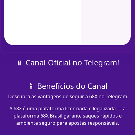
📱 Canal Oficial no Telegram!
📱 Benefícios do Canal
Descubra as vantagens de seguir a 68X no Telegram
A 68X é uma plataforma licenciada e legalizada — a
plataforma 68X Brasil garante saques rápidos e
ambiente seguro para apostas responsáveis.