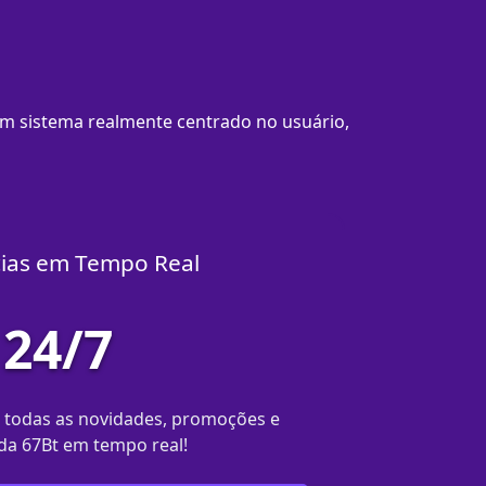
 um sistema realmente centrado no usuário,
cias em Tempo Real
24/7
e todas as novidades, promoções e
da 67Bt em tempo real!