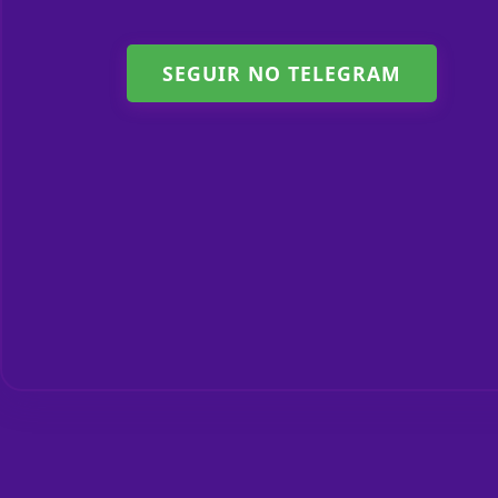
SEGUIR NO TELEGRAM