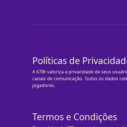
Políticas de Privacida
A 67Bt valoriza a privacidade de seus usuá
canais de comunicação. Todos os dados cole
jogadores.
Termos e Condições