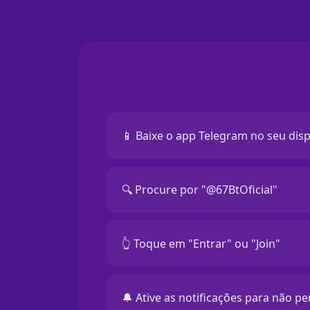
📱 Baixe o app Telegram no seu disp
🔍 Procure por "@67BtOficial"
👆 Toque em "Entrar" ou "Join"
🔔 Ative as notificações para não p