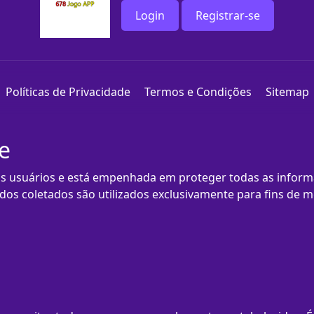
Login
Registrar-se
Políticas de Privacidade
Termos e Condições
Sitemap
de
eus usuários e está empenhada em proteger todas as infor
os coletados são utilizados exclusivamente para fins de m