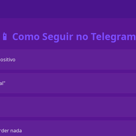
📱 Como Seguir no Telegram
ositivo
al"
erder nada