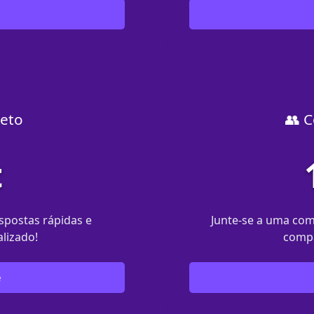
reto
👥 
t
espostas rápidas e
Junte-se a uma com
lizado!
compa
e