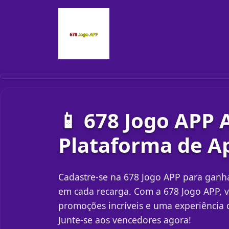
📱 678 Jogo APP 
Plataforma de A
Cadastre-se na 678 Jogo APP para ganh
em cada recarga. Com a 678 Jogo APP, 
promoções incríveis e uma experiência d
Junte-se aos vencedores agora!