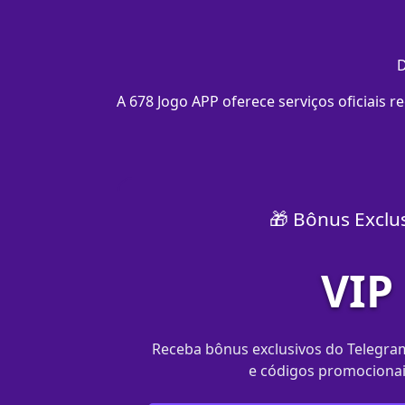
D
A 678 Jogo APP oferece serviços oficiais
🎁 Bônus Exclu
VIP
Receba bônus exclusivos do Telegra
e códigos promocionai