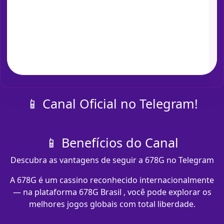
📱 Canal Oficial no Telegram!
📱 Benefícios do Canal
Descubra as vantagens de seguir a 678G no Telegram
A 678G é um cassino reconhecido internacionalmente
— na plataforma 678G Brasil , você pode explorar os
melhores jogos globais com total liberdade.