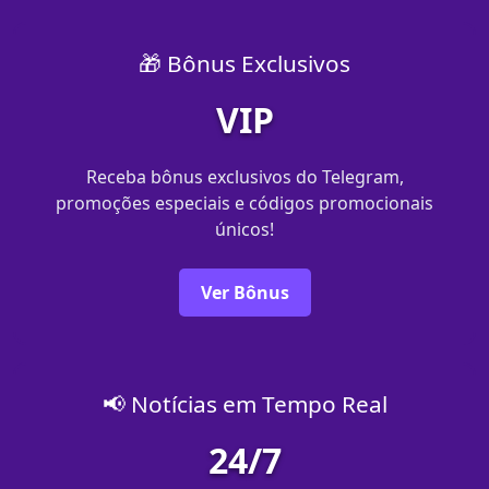
🎁 Bônus Exclusivos
VIP
Receba bônus exclusivos do Telegram,
promoções especiais e códigos promocionais
únicos!
Ver Bônus
📢 Notícias em Tempo Real
24/7