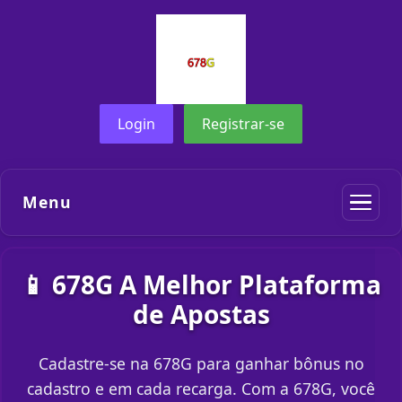
Login
Registrar-se
Menu
📱 678G A Melhor Plataforma
de Apostas
Cadastre-se na 678G para ganhar bônus no
cadastro e em cada recarga. Com a 678G, você