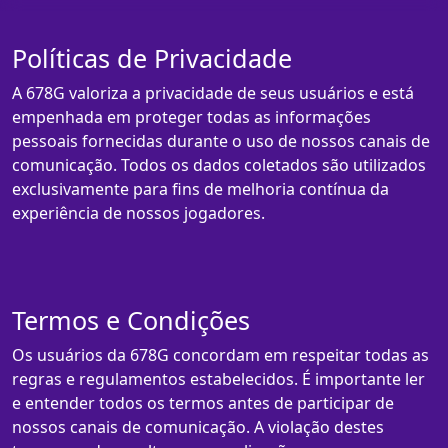
Políticas de Privacidade
A 678G valoriza a privacidade de seus usuários e está
empenhada em proteger todas as informações
pessoais fornecidas durante o uso de nossos canais de
comunicação. Todos os dados coletados são utilizados
exclusivamente para fins de melhoria contínua da
experiência de nossos jogadores.
Termos e Condições
Os usuários da 678G concordam em respeitar todas as
regras e regulamentos estabelecidos. É importante ler
e entender todos os termos antes de participar de
nossos canais de comunicação. A violação destes