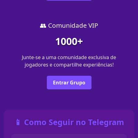
👥 Comunidade VIP
1000+
Junte-se a uma comunidade exclusiva de
jogadores e compartilhe experiências!
Entrar Grupo
📱 Como Seguir no Telegram