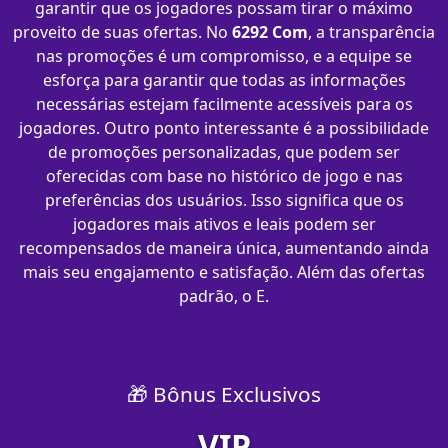
garantir que os jogadores possam tirar o máximo
proveito de suas ofertas. No
6292 Com
, a transparência
nas promoções é um compromisso, e a equipe se
esforça para garantir que todas as informações
necessárias estejam facilmente acessíveis para os
jogadores. Outro ponto interessante é a possibilidade
de promoções personalizadas, que podem ser
oferecidas com base no histórico de jogo e nas
preferências dos usuários. Isso significa que os
jogadores mais ativos e leais podem ser
recompensados de maneira única, aumentando ainda
mais seu engajamento e satisfação. Além das ofertas
padrão, o E.
🎁 Bônus Exclusivos
VIP