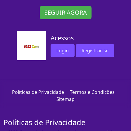
SEGUIR AGORA
Acessos
Login
Registrar-se
Políticas de Privacidade
Termos e Condições
Sitemap
Políticas de Privacidade