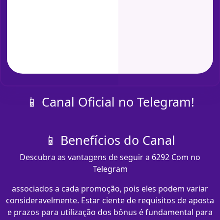
📱 Canal Oficial no Telegram!
📱 Benefícios do Canal
Descubra as vantagens de seguir a 6292 Com no
Telegram
associados a cada promoção, pois eles podem variar
consideravelmente. Estar ciente de requisitos de aposta
e prazos para utilização dos bônus é fundamental para