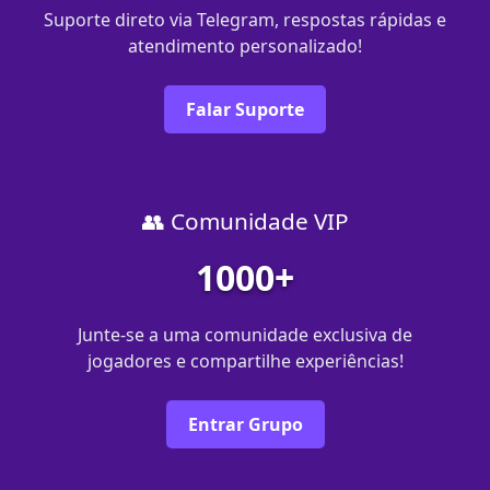
Suporte direto via Telegram, respostas rápidas e
atendimento personalizado!
Falar Suporte
👥 Comunidade VIP
1000+
Junte-se a uma comunidade exclusiva de
jogadores e compartilhe experiências!
Entrar Grupo