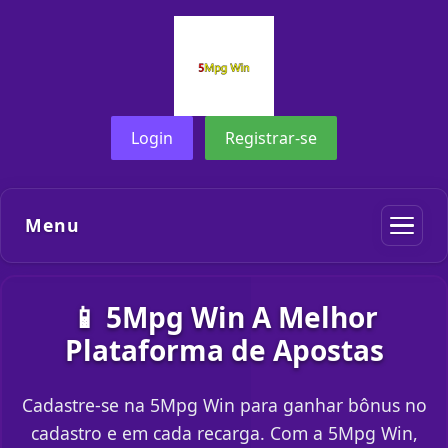
Login
Registrar-se
Menu
📱 5Mpg Win A Melhor
Plataforma de Apostas
Cadastre-se na 5Mpg Win para ganhar bônus no
cadastro e em cada recarga. Com a 5Mpg Win,