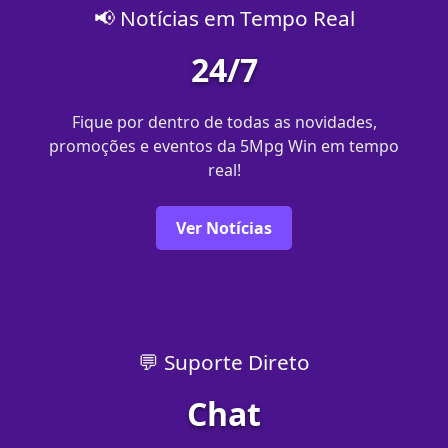
📢 Notícias em Tempo Real
24/7
Fique por dentro de todas as novidades,
promoções e eventos da 5Mpg Win em tempo
real!
Ver Notícias
💬 Suporte Direto
Chat