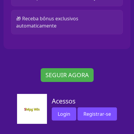
🎁 Receba bônus exclusivos
automaticamente
SEGUIR AGORA
Acessos
Login
Registrar-se