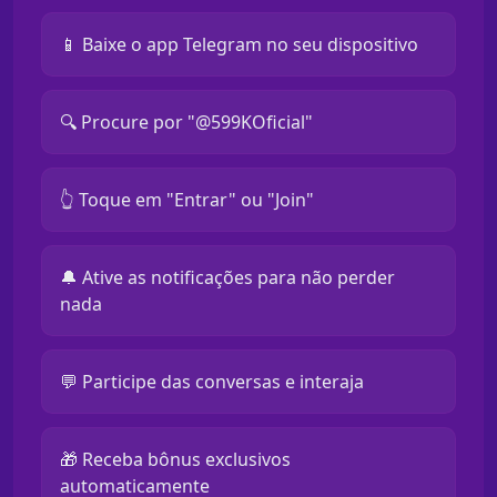
📱 Baixe o app Telegram no seu dispositivo
🔍 Procure por "@599KOficial"
👆 Toque em "Entrar" ou "Join"
🔔 Ative as notificações para não perder
nada
💬 Participe das conversas e interaja
🎁 Receba bônus exclusivos
automaticamente