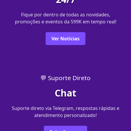
Fique por dentro de todas as novidades,
promoções e eventos da 599K em tempo real!
Ver Notícias
💬 Suporte Direto
Chat
Suporte direto via Telegram, respostas rápidas e
atendimento personalizado!