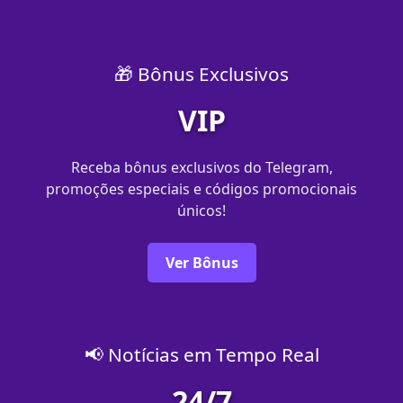
🎁 Bônus Exclusivos
VIP
Receba bônus exclusivos do Telegram,
promoções especiais e códigos promocionais
únicos!
Ver Bônus
📢 Notícias em Tempo Real
24/7