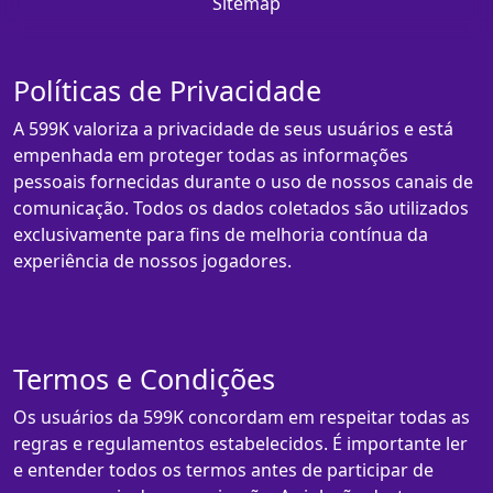
Sitemap
Políticas de Privacidade
A 599K valoriza a privacidade de seus usuários e está
empenhada em proteger todas as informações
pessoais fornecidas durante o uso de nossos canais de
comunicação. Todos os dados coletados são utilizados
exclusivamente para fins de melhoria contínua da
experiência de nossos jogadores.
Termos e Condições
Os usuários da 599K concordam em respeitar todas as
regras e regulamentos estabelecidos. É importante ler
e entender todos os termos antes de participar de