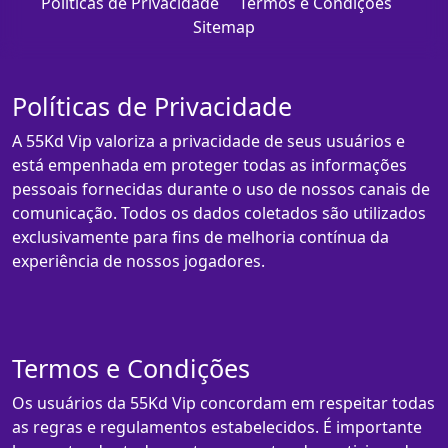
Políticas de Privacidade
Termos e Condições
Sitemap
Políticas de Privacidade
A 55Kd Vip valoriza a privacidade de seus usuários e
está empenhada em proteger todas as informações
pessoais fornecidas durante o uso de nossos canais de
comunicação. Todos os dados coletados são utilizados
exclusivamente para fins de melhoria contínua da
experiência de nossos jogadores.
Termos e Condições
Os usuários da 55Kd Vip concordam em respeitar todas
as regras e regulamentos estabelecidos. É importante