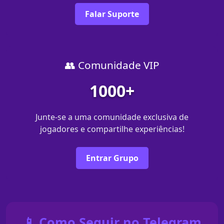
Falar Suporte
👥 Comunidade VIP
1000+
Junte-se a uma comunidade exclusiva de
jogadores e compartilhe experiências!
Entrar Grupo
📱 Como Seguir no Telegram