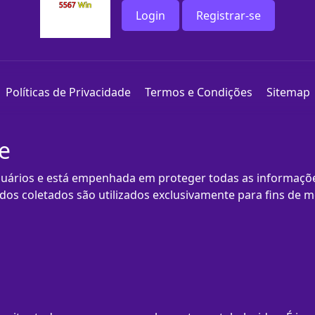
Login
Registrar-se
Políticas de Privacidade
Termos e Condições
Sitemap
de
usuários e está empenhada em proteger todas as informaçõ
os coletados são utilizados exclusivamente para fins de m