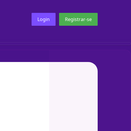
Login
Registrar-se