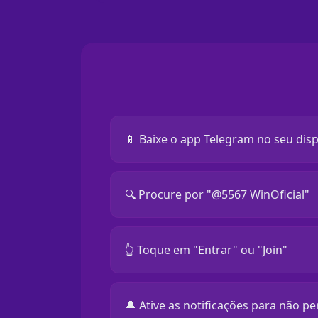
📱 Baixe o app Telegram no seu disp
🔍 Procure por "@5567 WinOficial"
👆 Toque em "Entrar" ou "Join"
🔔 Ative as notificações para não p