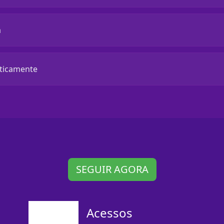
a
aticamente
SEGUIR AGORA
Acessos