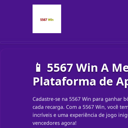
📱 5567 Win A M
Plataforma de A
Cadastre-se na 5567 Win para ganhar b
cada recarga. Com a 5567 Win, você te
incríveis e uma experiência de jogo inig
vencedores agora!