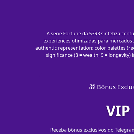
A série Fortune da 5393 sintetiza cen
experiences otimizadas para mercados AP
authentic representation: color palettes (re
significance (8 = wealth, 9 = longevit
🎁 Bônus Exclu
VIP
Receba bônus exclusivos do Telegra