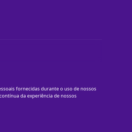
essoais fornecidas durante o uso de nossos
 contínua da experiência de nossos