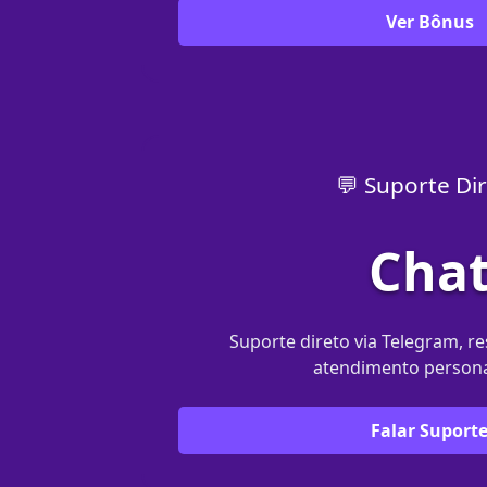
Ver Bônus
💬 Suporte Di
Cha
Suporte direto via Telegram, r
atendimento persona
Falar Suport