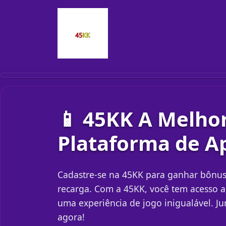
📱 45KK A Melho
Plataforma de A
Cadastre-se na 45KK para ganhar bônus
recarga. Com a 45KK, você tem acesso a
uma experiência de jogo inigualável. J
agora!