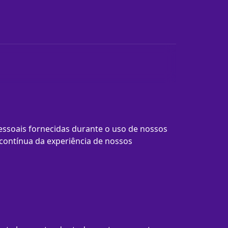
essoais fornecidas durante o uso de nossos
 contínua da experiência de nossos