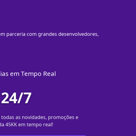
, em parceria com grandes desenvolvedores,
cias em Tempo Real
24/7
e todas as novidades, promoções e
da 45KK em tempo real!