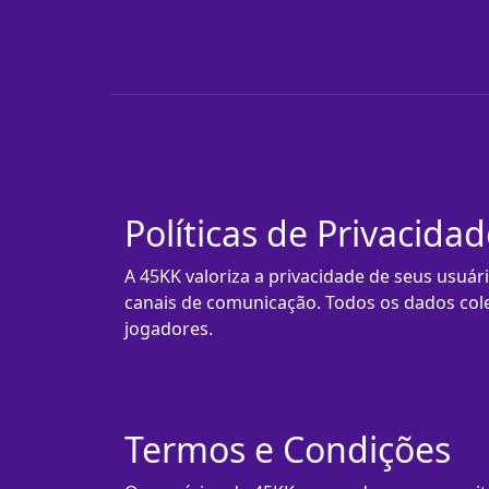
Políticas de Privacida
A 45KK valoriza a privacidade de seus usuá
canais de comunicação. Todos os dados cole
jogadores.
Termos e Condições