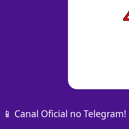
📱 Canal Oficial no Telegram!