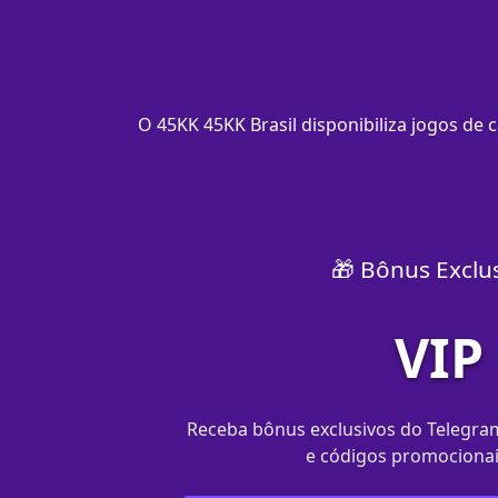
O 45KK 45KK Brasil disponibiliza jogos de
🎁 Bônus Exclu
VIP
Receba bônus exclusivos do Telegra
e códigos promocionai