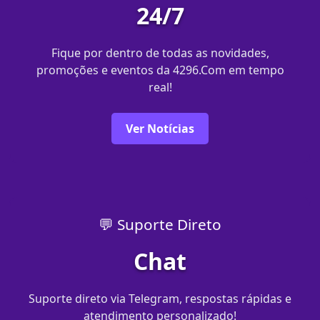
24/7
Fique por dentro de todas as novidades,
promoções e eventos da 4296.Com em tempo
real!
Ver Notícias
💬 Suporte Direto
Chat
Suporte direto via Telegram, respostas rápidas e
atendimento personalizado!