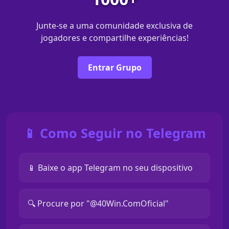
Junte-se a uma comunidade exclusiva de
jogadores e compartilhe experiências!
Entrar Grupo
📱 Como Seguir no Telegram
📱 Baixe o app Telegram no seu dispositivo
🔍 Procure por "@40Win.ComOficial"