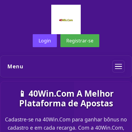
Login
Registrar-se
Menu
📱 40Win.Com A Melhor
Plataforma de Apostas
Cadastre-se na 40Win.Com para ganhar bônus no
cadastro e em cada recarga. Com a 40Win.Com,