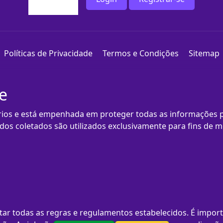
Políticas de Privacidade
Termos e Condições
Sitemap
de
ários e está empenhada em proteger todas as informações 
os coletados são utilizados exclusivamente para fins de m
r todas as regras e regulamentos estabelecidos. É import