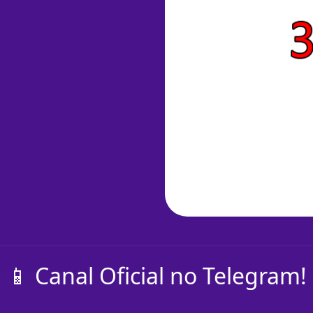
📱 Canal Oficial no Telegram!