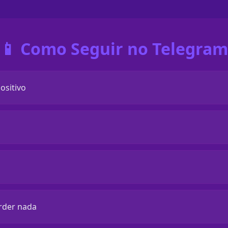
📱 Como Seguir no Telegram
ositivo
erder nada