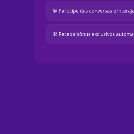
💬 Participe das conversas e interaj
🎁 Receba bônus exclusivos autom