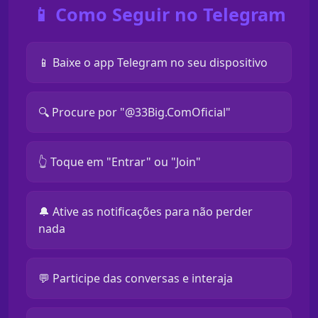
📱 Como Seguir no Telegram
📱 Baixe o app Telegram no seu dispositivo
🔍 Procure por "@33Big.ComOficial"
👆 Toque em "Entrar" ou "Join"
🔔 Ative as notificações para não perder
nada
💬 Participe das conversas e interaja