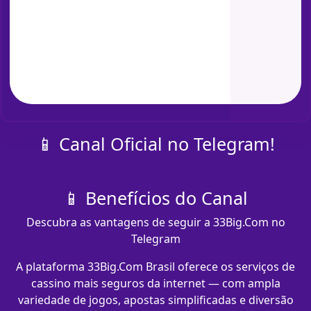
📱 Canal Oficial no Telegram!
📱 Benefícios do Canal
Descubra as vantagens de seguir a 33Big.Com no
Telegram
A plataforma 33Big.Com Brasil oferece os serviços de
cassino mais seguros da internet — com ampla
variedade de jogos, apostas simplificadas e diversão