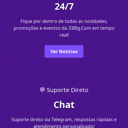
24/7
Fique por dentro de todas as novidades,
promoções e eventos da 33Big.Com em tempo
real!
Ver Notícias
💬 Suporte Direto
Chat
Suporte direto via Telegram, respostas rápidas e
atendimento personalizado!