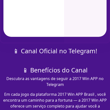
📱 Canal Oficial no Telegram!
📱 Benefícios do Canal
Descubra as vantagens de seguir a 2017 Win APP no
Telegram
Em cada jogo da plataforma 2017 Win APP Brasil , você
encontra um caminho para a fortuna — a 2017 Win APP
oferece um serviço completo para ajudar você a