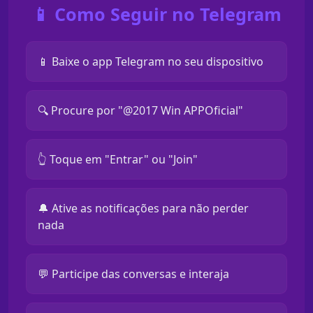
📱 Como Seguir no Telegram
📱 Baixe o app Telegram no seu dispositivo
🔍 Procure por "@2017 Win APPOficial"
👆 Toque em "Entrar" ou "Join"
🔔 Ative as notificações para não perder
nada
💬 Participe das conversas e interaja