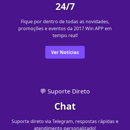
24/7
Fique por dentro de todas as novidades,
promoções e eventos da 2017 Win APP em
tempo real!
Ver Notícias
💬 Suporte Direto
Chat
Suporte direto via Telegram, respostas rápidas e
atendimento personalizado!