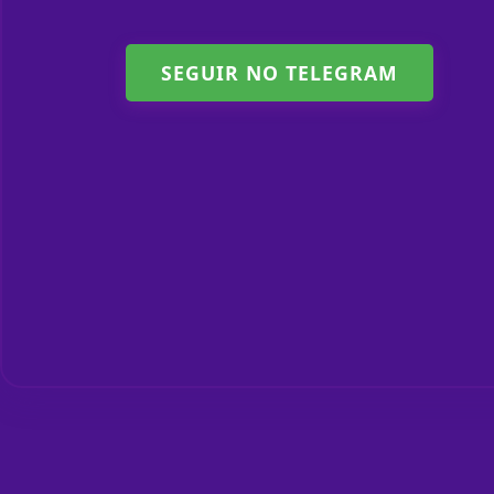
SEGUIR NO TELEGRAM