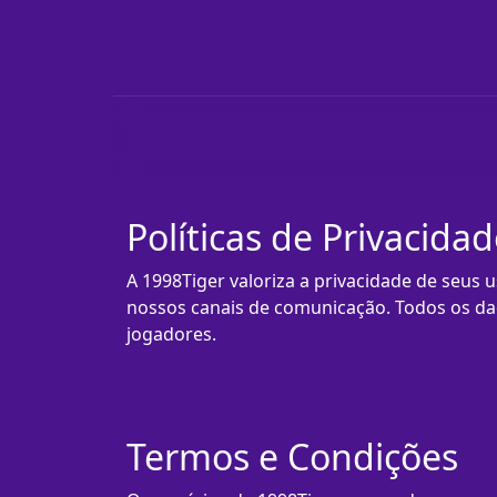
Políticas de Privacida
A 1998Tiger valoriza a privacidade de seus
nossos canais de comunicação. Todos os dad
jogadores.
Termos e Condições