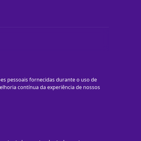
es pessoais fornecidas durante o uso de
elhoria contínua da experiência de nossos