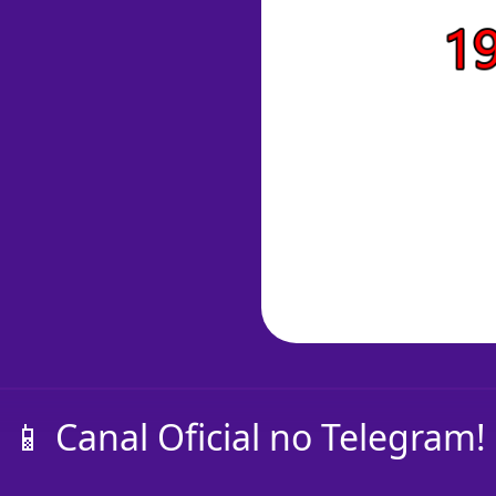
📱 Canal Oficial no Telegram!