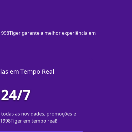
 1998Tiger garante a melhor experiência em
cias em Tempo Real
24/7
e todas as novidades, promoções e
 1998Tiger em tempo real!