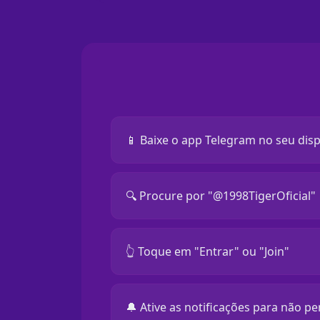
📱 Baixe o app Telegram no seu disp
🔍 Procure por "@1998TigerOficial"
👆 Toque em "Entrar" ou "Join"
🔔 Ative as notificações para não p