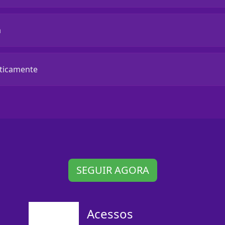
a
aticamente
SEGUIR AGORA
Acessos