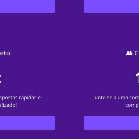
reto
👥 
t
espostas rápidas e
Junte-se a uma com
lizado!
compa
e