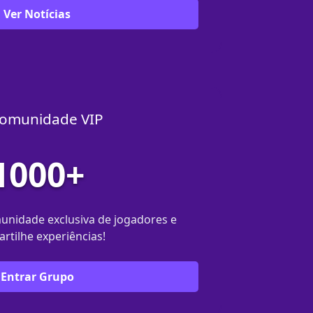
Ver Notícias
Comunidade VIP
1000+
unidade exclusiva de jogadores e
rtilhe experiências!
Entrar Grupo