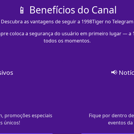
📱 Benefícios do Canal
Descubra as vantagens de seguir a 1998Tiger no Telegram
empre coloca a segurança do usuário em primeiro lugar — a
todos os momentos.
sivos
📢 Notí
m, promoções especiais
Fique por dentro d
s únicos!
eventos da