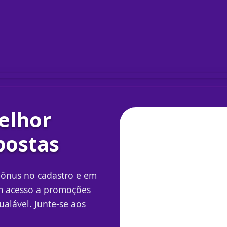
elhor
postas
bônus no cadastro e em
em acesso a promoções
ualável. Junte-se aos