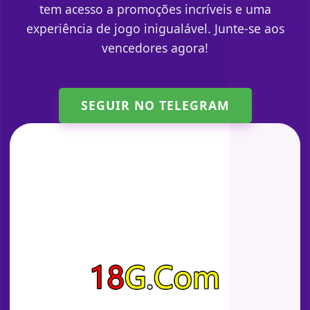
tem acesso a promoções incríveis e uma
experiência de jogo inigualável. Junte-se aos
vencedores agora!
SEGUIR NO TELEGRAM