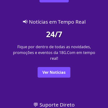
📢 Notícias em Tempo Real
24/7
Fique por dentro de todas as novidades,
promoções e eventos da 18G.Com em tempo
real!
Ver Notícias
💬 Suporte Direto