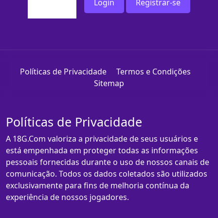
Login
Registrar-se
Políticas de Privacidade
Termos e Condições
Sitemap
Políticas de Privacidade
A 18G.Com valoriza a privacidade de seus usuários e
está empenhada em proteger todas as informações
pessoais fornecidas durante o uso de nossos canais de
comunicação. Todos os dados coletados são utilizados
exclusivamente para fins de melhoria contínua da
experiência de nossos jogadores.