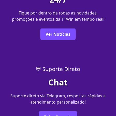
Fique por dentro de todas as novidades,
promoções e eventos da 11Win em tempo real!
Ver Notícias
💬 Suporte Direto
Chat
Suporte direto via Telegram, respostas rápidas e
atendimento personalizado!