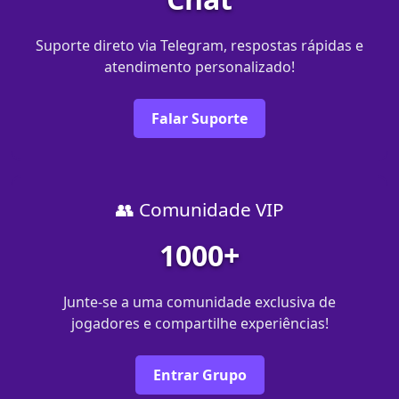
Suporte direto via Telegram, respostas rápidas e
atendimento personalizado!
Falar Suporte
👥 Comunidade VIP
1000+
Junte-se a uma comunidade exclusiva de
jogadores e compartilhe experiências!
Entrar Grupo