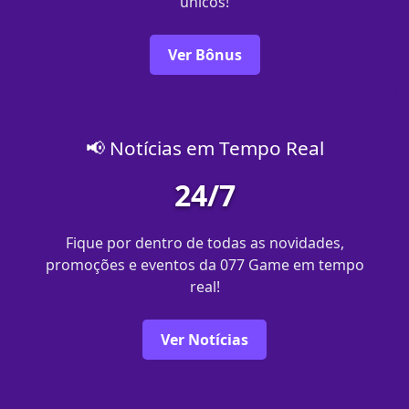
únicos!
Ver Bônus
📢 Notícias em Tempo Real
24/7
Fique por dentro de todas as novidades,
promoções e eventos da 077 Game em tempo
real!
Ver Notícias