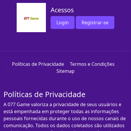
Acessos
Login
Registrar-se
Políticas de Privacidade
Termos e Condições
Sitemap
Políticas de Privacidade
A 077 Game valoriza a privacidade de seus usuários e
está empenhada em proteger todas as informações
pessoais fornecidas durante o uso de nossos canais de
comunicação. Todos os dados coletados são utilizados