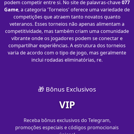
podem competir entre si. No site de palavras-chave
077
Game
, a categoria 'Torneios' oferece uma variedade de
competições que atraem tanto novatos quanto
veteranos. Esses torneios não apenas alimentam a
competitividade, mas também criam uma comunidade
vibrante onde os jogadores podem se conectar e
compartilhar experiências. A estrutura dos torneios
varia de acordo com o tipo de jogo, mas geralmente
inclui rodadas eliminatórias, re.
🎁 Bônus Exclusivos
VIP
Receba bônus exclusivos do Telegram,
promoções especiais e códigos promocionais