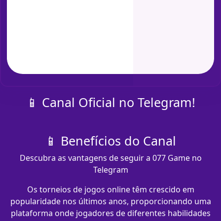
📱 Canal Oficial no Telegram!
📱 Benefícios do Canal
Descubra as vantagens de seguir a 077 Game no
Telegram
Os torneios de jogos online têm crescido em
popularidade nos últimos anos, proporcionando uma
plataforma onde jogadores de diferentes habilidades